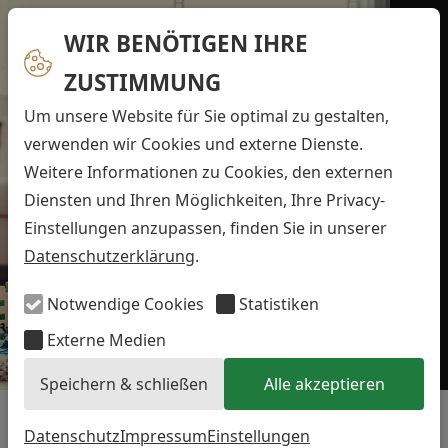
Mittelweg 150,
Termin
040 45 75
WIR BENÖTIGEN IHRE
Hamburg
Sprechzeiten
vereinbaren
61
ZUSTIMMUNG
Mo., Di. :
Um unsere Website für Sie optimal zu gestalten,
Mi.:
ZAHNMEDIZIN
verwenden wir Cookies und externe Dienste.
MENÜ
Weitere Informationen zu Cookies, den externen
Do.:
FÜR
Diensten und Ihren Möglichkeiten, Ihre Privacy-
Fr.:
SENIOREN
Einstellungen anzupassen, finden Sie in unserer
Wir freuen uns auf Sie.
Datenschutzerklärung
.
Notwendige Cookies
Statistiken
Externe Medien
Termin vereinbaren
Speichern & schließen
Alle akzeptieren
IM ALTER
Datenschutz
Impressum
Einstellungen