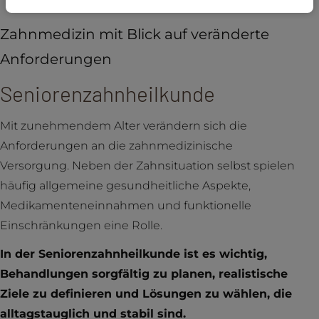
Zahnmedizin mit Blick auf veränderte
Anforderungen
Seniorenzahnheilkunde
Mit zunehmendem Alter verändern sich die
Anforderungen an die zahnmedizinische
Versorgung. Neben der Zahnsituation selbst spielen
häufig allgemeine gesundheitliche Aspekte,
Medikamenteneinnahmen und funktionelle
Einschränkungen eine Rolle.
In der Seniorenzahnheilkunde ist es wichtig,
Behandlungen sorgfältig zu planen, realistische
Ziele zu definieren und Lösungen zu wählen, die
alltagstauglich und stabil sind.