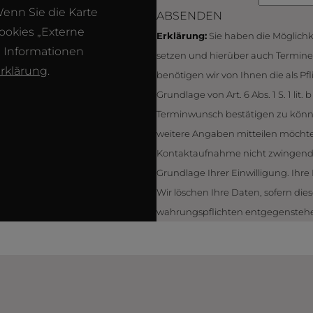
Wenn Sie die Karte
ABSENDEN
ookies „Externe
Erklärung:
Sie haben die Möglichke
e Informationen
setzen und hierüber auch Termine
rklärung
.
benötigen wir von Ihnen die als Pf
Grundlage von Art. 6 Abs. 1 S. 1 l
Termin­wunsch bestätigen zu könne
weitere Angaben mitteilen möchten.
Kontaktaufnahme nicht zwingend er
Grundlage Ihrer Einwilligung. Ihr
Wir löschen Ihre Daten, sofern dies
wahrungs­pflichten entgegensteh