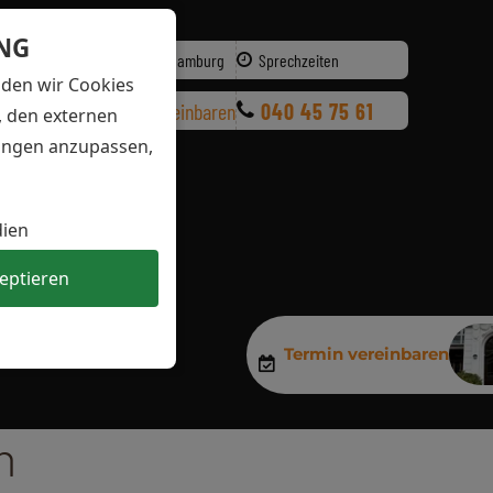
NG
Mittelweg 150, Hamburg
Sprechzeiten
nden wir Cookies
Termin vereinbaren
040 45 75 61
, den externen
MENÜ
lungen anzupassen,
Mo., Di. :
dien
Mi.:
T
zeptieren
Do.:
Termin vereinbaren
Fr.:
Wir freuen uns auf Sie.
n