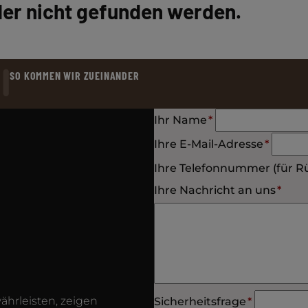
der nicht gefunden werden.
SO KOMMEN WIR ZUEINANDER
Pflichtfeld
Ihr Name
*
Pflichtfeld
Ihre E-Mail-Adresse
*
Ihre Telefonnummer (für R
Pflichtfeld
Ihre Nachricht an uns
*
Pflichtfeld
hrleisten, zeigen
Sicherheitsfrage
*